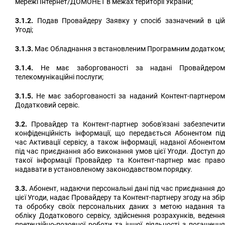
мережі Інтернет/ДОМОНЕТ в межах території України;
3.1.2.
Подав Провайдеру Заявку у спосіб зазначений в цій
Угоді;
3.1.3.
Має Обладнання з встановленим Програмним додатком;
3.1.4.
Не має заборгованості за надані Провайдером
телекомунікаційні послуги;
3.1.5.
Не має заборгованості за наданий Контент-партнером
Додатковий сервіс.
3.2.
Провайдер та Контент-партнер зобов'язані забезпечити
конфіденційність інформації, що передається Абонентом під
час Активації сервісу, а також інформації, наданої Абонентом
під час приєднання або виконання умов цієї Угоди. Доступ до
такої інформації Провайдер та Контент-партнер має право
надавати в установленому законодавством порядку.
3.3.
Абонент, надаючи персональні дані під час приєднання до
цієї Угоди, надає Провайдеру та Контент-партнеру згоду на збір
та обробку своїх персональних даних з метою надання та
обліку Додаткового сервісу, здійснення розрахунків, ведення
претензійно-позовної роботи та іншої діяльності з погашення