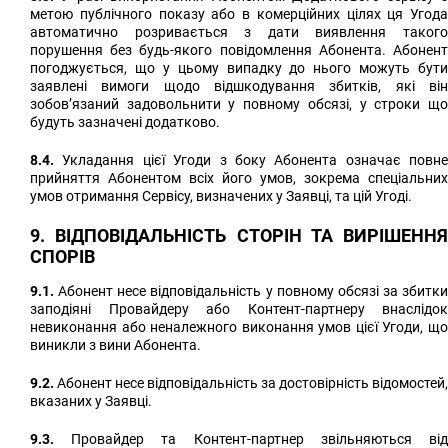
метою публічного показу або в комерційних цілях ця Угода
автоматично розривається з дати виявлення такого
порушення без будь-якого повідомлення Абонента. Абонент
погоджується, що у цьому випадку до нього можуть бути
заявлені вимоги щодо відшкодування збитків, які він
зобов’язаний задовольнити у повному обсязі, у строки що
будуть зазначені додатково.
8.4.
Укладання цієї Угоди з боку Абонента означає повне
прийняття Абонентом всіх його умов, зокрема спеціальних
умов отримання Сервісу, визначених у Заявці, та цій Угоді.
9. ВІДПОВІДАЛЬНІСТЬ СТОРІН ТА ВИРІШЕННЯ
СПОРІВ
9.1.
Абонент несе відповідальність у повному обсязі за збитки
заподіяні Провайдеру або Контент-партнеру внаслідок
невиконання або неналежного виконання умов цієї Угоди, що
виникли з вини Абонента.
9.2.
Абонент несе відповідальність за достовірність відомостей,
вказаних у Заявці.
9.3.
Провайдер та Контент-партнер звільняються від