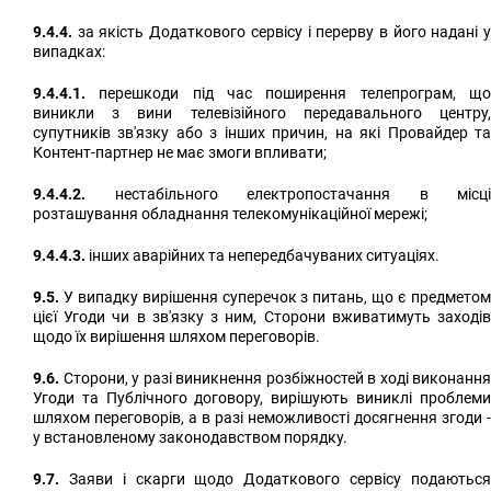
9.4.4.
за якість Додаткового сервісу і перерву в його надані у
випадках:
9.4.4.1.
перешкоди під час поширення телепрограм, що
виникли з вини телевізійного передавального центру,
супутників зв'язку або з інших причин, на які Провайдер та
Контент-партнер не має змоги впливати;
9.4.4.2.
нестабільного електропостачання в місці
розташування обладнання телекомунікаційної мережі;
9.4.4.3.
інших аварійних та непередбачуваних ситуаціях.
9.5.
У випадку вирішення суперечок з питань, що є предметом
цієї Угоди чи в зв'язку з ним, Сторони вживатимуть заходів
щодо їх вирішення шляхом переговорів.
9.6.
Сторони, у разі виникнення розбіжностей в ході виконання
Угоди та Публічного договору, вирішують виниклі проблеми
шляхом переговорів, а в разі неможливості досягнення згоди -
у встановленому законодавством порядку.
9.7.
Заяви і скарги щодо Додаткового сервісу подаються