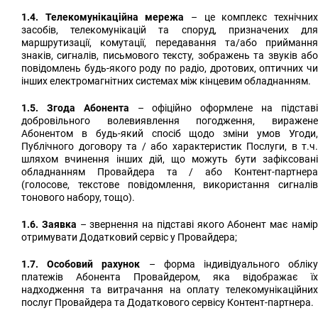
1.4. Телекомунікаційна мережа
– це комплекс технічни
засобів, телекомунікацій та споруд, призначених для
маршрутизації, комутації, передавання та/або приймання
знаків, сигналів, письмового тексту, зображень та звуків або
повідомлень будь-якого роду по радіо, дротових, оптичних чи
інших електромагнітних системах між кінцевим обладнанням.
1.5. Згода Абонента
– офіційно оформлене на підстав
добровільного волевиявлення погодження, виражене
Абонентом в будь-який спосіб щодо зміни умов Угоди,
Публічного договору та / або характеристик Послуги, в т.ч.
шляхом вчинення інших дій, що можуть бути зафіксовані
обладнанням Провайдера та / або Контент-партнера
(голосове, текстове повідомлення, використання сигналів
тонового набору, тощо).
1.6. Заявка
– звернення на підставі якого Абонент має намі
отримувати Додатковий сервіс у Провайдера;
1.7. Особовий рахунок
– форма індивідуального облік
платежів Абонента Провайдером, яка відображає їх
надходження та витрачання на оплату телекомунікаційних
послуг Провайдера та Додаткового сервісу Контент-партнера.