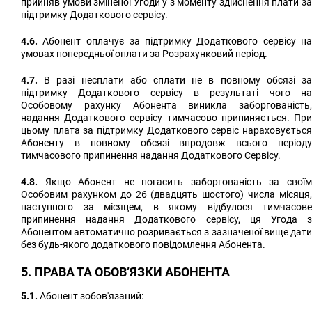
прийняв умови зміненої Угоди у з моменту здійснення плати за
підтримку Додаткового сервісу.
4.6.
Абонент оплачує за підтримку Додаткового сервісу на
умовах попередньої оплати за Розрахунковий період.
4.7.
В разі несплати або сплати не в повному обсязі за
підтримку Додаткового сервісу в результаті чого на
Особовому рахунку Абонента виникла заборгованість,
надання Додаткового сервісу тимчасово припиняється. При
цьому плата за підтримку Додаткового сервіс нараховується
Абоненту в повному обсязі впродовж всього періоду
тимчасового припинення надання Додаткового Сервісу.
4.8.
Якщо Абонент не погасить заборгованість за своїм
Особовим рахунком до 26 (двадцять шостого) числа місяця,
наступного за місяцем, в якому відбулося тимчасове
припинення надання Додаткового сервісу, ця Угода з
Абонентом автоматично розривається з зазначеної вище дати
без будь-якого додаткового повідомлення Абонента.
5. ПРАВА ТА ОБОВ’ЯЗКИ АБОНЕНТА
5.1.
Абонент зобов'язаний: