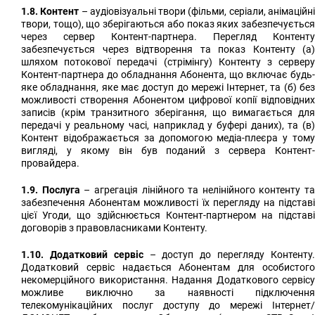
1.8. Контент
– аудіовізуальні твори (фільми, серіали, анімаційн
твори, тощо), що зберігаються або показ яких забезпечується
через сервер Контент-партнера. Перегляд Контенту
забезпечується через відтворення та показ Контенту (а)
шляхом потокової передачі (стрімінгу) Контенту з серверу
Контент-партнера до обладнання Абонента, що включає будь-
яке обладнання, яке має доступ до мережі Інтернет, та (б) без
можливості створення Абонентом цифрової копії відповідних
записів (крім транзитного зберігання, що вимагається для
передачі у реальному часі, наприклад у буфері даних), та (в)
Контент відображається за допомогою медіа-плеєра у тому
вигляді, у якому він був поданий з сервера Контент-
провайдера.
1.9. Послуга
– агрегація лінійного та нелінійного контенту та
забезпечення Абонентам можливості їх перегляду на підставі
цієї Угоди, що здійснюється Контент-партнером на підставі
договорів з правовласниками Контенту.
1.10. Додатковий сервіс
– доступ до перегляду Контенту
Додатковий сервіс надається Абонентам для особистого
некомерційного використання. Надання Додаткового сервісу
можливе виключно за наявності підключення
телекомунікаційних послуг доступу до мережі Інтернет/