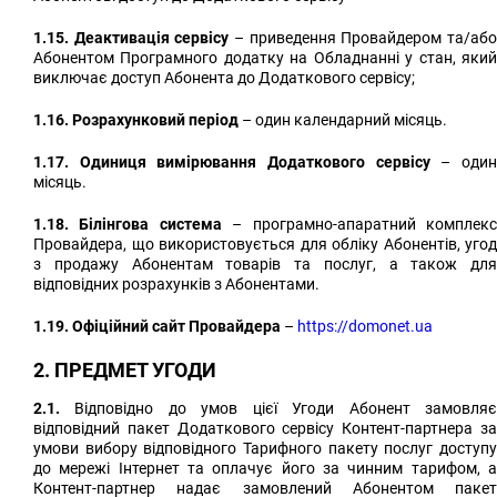
1.15. Деактивація сервісу
– приведення Провайдером та/аб
Абонентом Програмного додатку на Обладнанні у стан, який
виключає доступ Абонента до Додаткового сервісу;
1.16. Розрахунковий період
– один календарний місяць.
1.17. Одиниця вимірювання Додаткового сервісу
– оди
місяць.
1.18. Білінгова система
– програмно-апаратний комплек
Провайдера, що використовується для обліку Абонентів, угод
з продажу Абонентам товарів та послуг, а також для
відповідних розрахунків з Абонентами.
1.19. Офіційний сайт Провайдера
–
https://domonet.ua
2. ПРЕДМЕТ УГОДИ
2.1.
Відповідно до умов цієї Угоди Абонент замовляє
відповідний пакет Додаткового сервісу Контент-партнера за
умови вибору відповідного Тарифного пакету послуг доступу
до мережі Інтернет та оплачує його за чинним тарифом, а
Контент-партнер надає замовлений Абонентом пакет