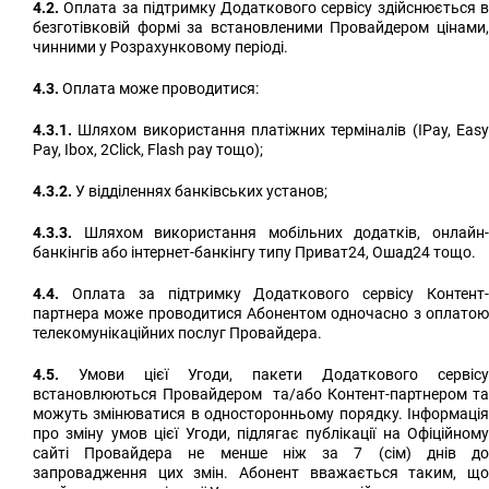
4.2.
Оплата за підтримку Додаткового сервісу здійснюється в
безготівковій формі за встановленими Провайдером цінами,
чинними у Розрахунковому періоді.
4.3.
Оплата може проводитися:
4.3.1.
Шляхом використання платіжних терміналів (IPay, Easy
Pay, Ibox, 2Click, Flash pay тощо);
4.3.2.
У відділеннях банківських установ;
4.3.3.
Шляхом використання мобільних додатків, онлайн-
банкінгів або інтернет-банкінгу типу Приват24, Ошад24 тощо.
4.4.
Оплата за підтримку Додаткового сервісу Контент-
партнера може проводитися Абонентом одночасно з оплатою
телекомунікаційних послуг Провайдера.
4.5.
Умови цієї Угоди, пакети Додаткового сервісу
встановлюються Провайдером та/або Контент-партнером та
можуть змінюватися в односторонньому порядку. Інформація
про зміну умов цієї Угоди, підлягає публікації на Офіційному
сайті Провайдера не менше ніж за 7 (сім) днів до
запровадження цих змін. Абонент вважається таким, що