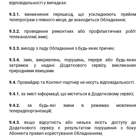
відповідальності у випадках:
9.3.1.
виникнення перешкод, що ускладнюють прийом
телепрограм з певного місця, де знаходиться Обладнання;
9.3.2.
проведення ремонтних або профілактичних робіт
телеканалом(-ами);
9.3.3.
виходу з ладу Обладнання з будь-яких причин;
9.3.4.
змін, викривлень, порушень, перерв або будь-яких
затримок у надані Додаткового сервісу, викликаних
природними явищами.
9.4.
Провайдер та Контент-партнер не несуть відповідальності:
9.4.1.
за зміст інформації, що міститься в Додатковому сервісі;
9.4.2.
за будь-які зміни в режимах мовлення
телерадіоорганізацій;
9.4.3.
якщо відсутність або низька якість доступу до
Додаткового сервісу є результатом порушення з боку
Абонента правил користування Обладнанням;