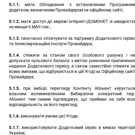
5.1.1.
мати Обладнання з встановленим Програмним
додатком, визначеним Провайдером на офіційному сайті;
5.1.2.
мати доступ до мережі Інтернет/ДОМОНЕТ зі швидкістю
не менше 6 Мбіт/сек.;
5.1.3.
своєчасно оплачувати за підтримку Додаткового сервіс
та телекомунікаційні послуги Провайдера;
5.1.4.
стежити за станом свого Особового рахунку і не
допускати нульового балансу з метою уникнення припинення
надання Додаткового сервісу, а також самостійно стежити за
всіма змінами, що відбуваються в цій Угоді на Офіційному сайті
Провайдера;
5.1.5.
при виборі перегляду Контенту Абонент керується
власним волевиявленням. Вибираючи конкретний твір,
Абонент тим самим підтверджує, що приймає на себе всю
відповідальність за його перегляд;
5.1.6.
виконувати умови цієї Угоди;
5.1.7.
використовувати Додатковий сервіс в межах території
України;