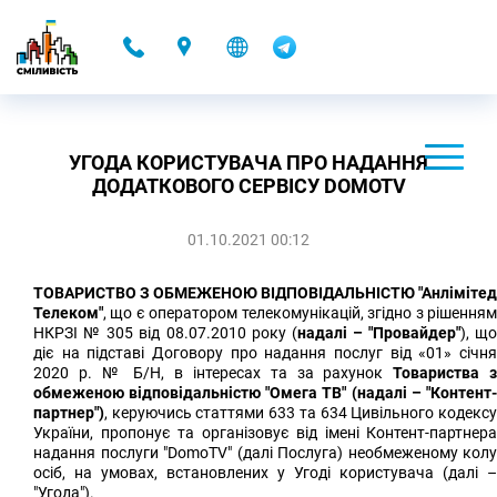
-
УГОДА КОРИСТУВАЧА ПРО НАДАННЯ
ДОДАТКОВОГО СЕРВІСУ DOMOTV
01.10.2021 00:12
ТОВАРИСТВО З ОБМЕЖЕНОЮ ВІДПОВІДАЛЬНІСТЮ "Анлімітед
Телеком"
, що є оператором телекомунікацій, згідно з рішенням
НКРЗІ № 305 від 08.07.2010 року (
надалі – "Провайдер"
), щ
діє на підставі Договору про надання послуг від «01» січня
2020 р. № Б/Н, в інтересах та за рахунок
Товариства 
обмеженою відповідальністю "Омега ТВ" (надалі – "Контент-
партнер")
, керуючись статтями 633 та 634 Цивільного кодексу
України, пропонує та організовує від імені Контент-партнера
надання послуги "DomoTV" (далі Послуга) необмеженому колу
осіб, на умовах, встановлених у Угоді користувача (далі –
"Угода").