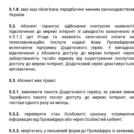
5.1.8.
має інші обов’язки, передбачені чинним законодавством
України.
5.2.
Абонент гарантує здійснення контролю наявності
підключення до мережі Інтернет зі швидкістю зазначеною в
п.5.1.2 цієї Угоди та наявність своєчасної оплати за
телекомунікаційні послуги надані йому Провайдером
включаючи підтримку Додаткового сервіс. У випадках
відключення у Абонента доступу до мережі Інтернет через
заборгованість та/або відмову від користування послугою
доступу до мережі Інтернет, Додатковий сервіс деактивується
автоматично.
5.3.
Абонент має право:
5.3.1.
змінювати пакети Додаткового сервісу, за умови зміни
Тарифного пакету послуг доступу до мережі Інтернет, не
частіше одного разу на місяць;
5.3.2.
перевіряти стан Особового рахунку, отримуючи
інформацію від Провайдера або через Особистий кабінет;
5.3.3.
звертатись у письмовій формі до Провайдера із заявами,