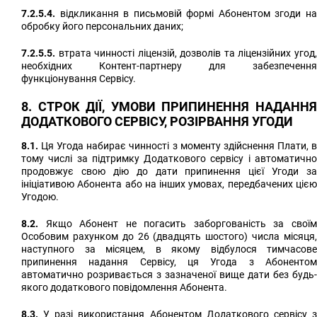
7.2.5.4.
відкликання в письмовій формі Абонентом згоди на
обробку його персональних даних;
7.2.5.5.
втрата чинності ліцензій, дозволів та ліцензійних угод,
необхідних Контент-партнеру для забезпечення
функціонування Сервісу.
8. СТРОК ДІЇ, УМОВИ ПРИПИНЕННЯ НАДАННЯ
ДОДАТКОВОГО СЕРВІСУ, РОЗІРВАННЯ УГОДИ
8.1.
Ця Угода набирає чинності з моменту здійснення Плати, в
тому числі за підтримку Додаткового сервісу і автоматично
продовжує свою дію до дати припинення цієї Угоди за
ініціативою Абонента або на інших умовах, передбачених цією
Угодою.
8.2.
Якщо Абонент не погасить заборгованість за своїм
Особовим рахунком до 26 (двадцять шостого) числа місяця,
наступного за місяцем, в якому відбулося тимчасове
припинення надання Сервісу, ця Угода з Абонентом
автоматично розривається з зазначеної вище дати без будь-
якого додаткового повідомлення Абонента.
8.3.
У разі використання Абонентом Додаткового сервісу з