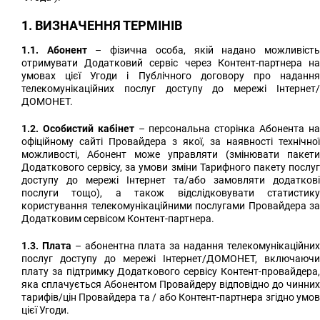
1. ВИЗНАЧЕННЯ ТЕРМІНІВ
1.1. Абонент
– фізична особа, якій надано можливіст
отримувати Додатковий сервіс через Контент-партнера на
умовах цієї Угоди і Публічного договору про надання
телекомунікаційних послуг доступу до мережі Інтернет/
ДОМОНЕТ.
1.2. Особистий кабінет
– персональна сторінка Абонента н
офіційному сайті Провайдера з якої, за наявності технічної
можливості, Абонент може управляти (змінювати пакети
Додаткового сервісу,
за умови зміни Тарифного пакету послу
доступу до мережі Інтернет
та/або замовляти додаткові
послуги тощо), а також відслідковувати статистику
користування телекомунікаційними послугами Провайдера за
Додатковим сервісом Контент-партнера.
1.3. Плата
– абонентна плата за надання телекомунікаційни
послуг доступу до мережі Інтернет/ДОМОНЕТ, включаючи
плату за підтримку Додаткового сервісу Контент-провайдера,
яка сплачується Абонентом Провайдеру відповідно до чинних
тарифів/цін Провайдера та / або Контент-партнера згідно умов
цієї Угоди.