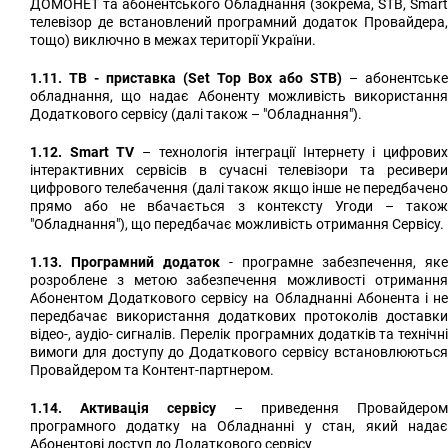
ДОМОНЕТ та абонентського Обладнання (зокрема, STB, Smart
телевізор де встановлений програмний додаток Провайдера,
тощо) виключно в межах території України.
1.11. ТВ - приставка (Set Top Box або STB)
– абонентське
обладнання, що надає Абоненту можливість використання
Додаткового сервісу (далі також – "Обладнання").
1.12. Smart TV
– технологія інтеграції Інтернету і цифрових
інтерактивних сервісів в сучасні телевізори та ресивери
цифрового телебачення (далі також якщо інше не передбачено
прямо або не вбачається з контексту Угоди – також
"Обладнання"), що передбачає можливість отримання Сервісу.
1.13. Програмний додаток
- програмне забезпечення, яке
розроблене з метою забезпечення можливості отримання
Абонентом Додаткового сервісу на Обладнанні Абонента і не
передбачає використання додаткових протоколів доставки
відео-, аудіо- сигналів. Перелік програмних додатків та технічні
вимоги для доступу до Додаткового сервісу встановлюються
Провайдером та Контент-партнером.
1.14. Активація сервісу
– приведення Провайдером
програмного додатку на Обладнанні у стан, який надає
Абонентові доступ до Додаткового сервісу