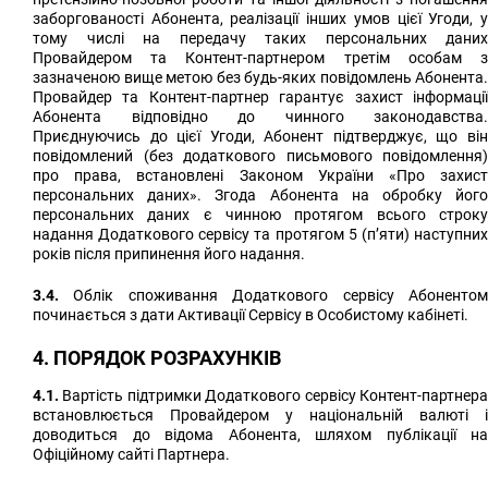
заборгованості Абонента, реалізації інших умов цієї Угоди, у
тому числі на передачу таких персональних даних
Провайдером та Контент-партнером третім особам з
зазначеною вище метою без будь-яких повідомлень Абонента.
Провайдер та Контент-партнер гарантує захист інформації
Абонента відповідно до чинного законодавства.
Приєднуючись до цієї Угоди, Абонент підтверджує, що він
повідомлений (без додаткового письмового повідомлення)
про права, встановлені Законом України «Про захист
персональних даних». Згода Абонента на обробку його
персональних даних є чинною протягом всього строку
надання Додаткового сервісу та протягом 5 (п’яти) наступних
років після припинення його надання.
3.4.
Облік споживання Додаткового сервісу Абонентом
починається з дати Активації Сервісу в Особистому кабінеті.
4. ПОРЯДОК РОЗРАХУНКІВ
4.1.
Вартість підтримки Додаткового сервісу Контент-партнера
встановлюється Провайдером у національній валюті і
доводиться до відома Абонента, шляхом публікації на
Офіційному сайті Партнера.