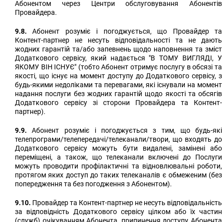
Абонентом через Центри обслуговування Абонентів
Провайдера.
9.8.
Абонент розуміє і погоджується, що Провайдер та
Контент-партнер не несуть відповідальності та не дають
жодних гарантій та/або запевнень щодо наповнення та зміст
Додаткового сервісу, який надається "В ТОМУ ВИГЛЯДІ, У
ЯКОМУ ВІН ІСНУЄ" (тобто Абонент отримує послугу в обсязі та
якості, що існує на момент доступу до Додаткового сервісу, з
будь-якими недоліками та перевагами, які існували на момент
надання послуги без жодних гарантій щодо якості та обсягів
Додаткового сервісу зі сторони Провайдера та Контент-
партнер).
9.9.
Абонент розуміє і погоджується з тим, що будь-які
телепрограми/телепередачі/телеканали/твори, що входять до
Додаткового сервісу можуть бути видалені, замінені або
переміщені, а також, що телеканали включені до Послуги
можуть проводити профілактичні та відновлювальні роботи,
протягом яких доступ до таких телеканалів є обмеженим (без
попередження та без погодження з Абонентом).
9.10.
Провайдер та Контент-партнер не несуть відповідальність
за відповідність Додаткового сервісу цілком або їх частин
(служб) очікуванням Абонента, припинення доступу Абонента