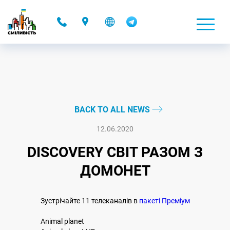
-
BACK TO ALL NEWS
12.06.2020
DISCOVERY СВІТ РАЗОМ З
ДОМОНЕТ
Зустрічайте 11 телеканалів в
пакеті Преміум
Animal planet