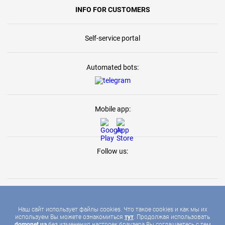
INFO FOR CUSTOMERS
Self-service portal
Automated bots:
Mobile app:
Follow us:
Наш сайт использует файлы cookies. Что такое cookies и как мы их
используем Вы можете ознакомиться
тут
. Продолжая использовать
2026 © DOMONET, ALL RIGHTS RESERVED
domonet.ua
без изменения настроек браузера Вы соглашаетесь с тем