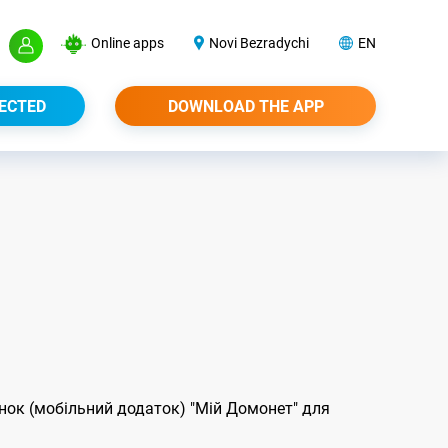
Online apps
Novi Bezradychi
EN
ECTED
DOWNLOAD THE APP
нок (мобільний додаток) "Мій Домонет" для