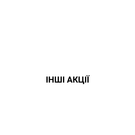
ІНШІ АКЦІЇ
Героям Слава!
Для наших героїв – учасників