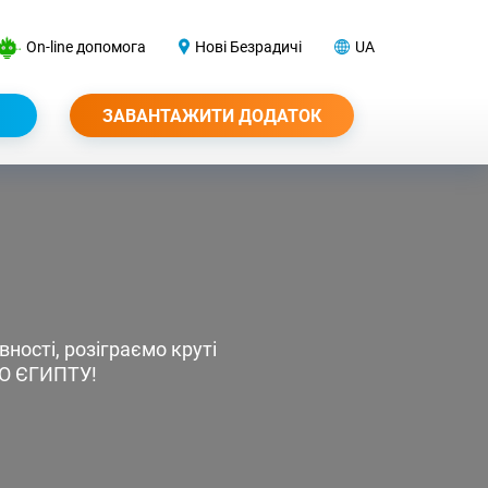
On-line допомога
Нові Безрадичі
UA
ЗАВАНТАЖИТИ ДОДАТОК
вності, розіграємо круті
ДО ЄГИПТУ!