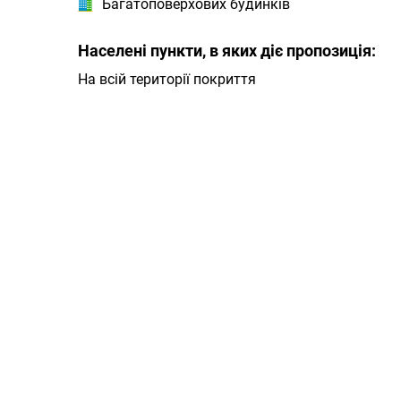
Багатоповерхових будинків
Населені пункти, в яких діє пропозиція:
На всій території покриття
Даруємо УСІМ додаткові
місяці Інтернету!