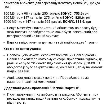
пристроїв Абонента для перегляду Контенту DomoTV”, Оренда
ONU:
100 Мбіт/с + 98 каналів 250 грн/міс
БОНУС : 753.6 грн
300 Мбіт/с + 147 каналів 275 грн/міс
БОНУС: 828.6 грн
1000 Мбіт/с + 147 каналів 295 грн/міс
БОНУС: 888.6. грн
Бонус може бути використаний Абонентом на оплату будь-
яких послуг Провайдера та не може бути повернений або
перерахований на інший аккаунт
Вартість підключення для активації акції складає 1 гривня
Хто може взяти участь:
Пропозицією можуть скористатись тільки Нові абоненти.
Новий абонент у приватному секторі - приватний будинок, де
раніше не було фізичного підключення до мережі ДОМОНЕТ
або договір було закрито більше, ніж 3 місяці тому на момент
подачі заявки.
Акція доступна в межах покриття Провайдера, та за
наявності технічної можливості
Додаткові умови пропозиції “Легкий Старт 2.0”:
Після зарахування суми бонусів на рахунок Абонента, при
переході на тариф вищий за вартістю, бонуси підрахунку не
підлягають.