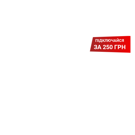
ПІДКЛЮЧАЙСЯ
ЗА 250 ГРН
Легкий Старт
Легендарне підключення за
зниженою вартістю повертається.
Без додаткових передплат.
Пропозиція обмежена - поспішай