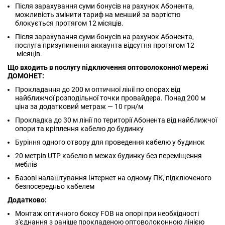
Після зарахування суми бонусів на рахунок Абонента,
можливість змінити тариф на менший за вартістю
блокується протягом 12 місяців.
Після зарахування суми бонусів на рахунок Абонента,
послуга призупинення аккаунта відсутня протягом 12
місяців.
Що входить в послугу підключення оптоволоконної мережі
ДОМОНЕТ:
Прокладання до 200 м оптичної лінії по опорах від
найближчої розподільної точки провайдера. Понад 200 м
ціна за додатковий метраж — 10 грн/м
Прокладка до 30 м лінії по території Абонента від найближчої
опори та кріплення кабелю до будинку
Буріння одного отвору для проведення кабелю у будинок
20 метрів UTP кабелю в межах будинку без переміщення
меблів
Базові налаштування Інтернет на одному ПК, підключеного
безпосередньо кабелем
Додатково:
Монтаж оптичного боксу FOB на опорі при необхідності
з'єднання з раніше прокладеною оптоволоконною лінією