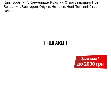
Київ (Бортничі), Кременище, Круглик, Старі Безрадичі, Нові
Безрадичі, Вишгород, Обухів, Нещерів, Нові Петрівці, Старі
Петрівці
ІНШІ АКЦІЇ
Заощаджуй
до 2000 грн
Гіга Гривня v 2.0
Мабуть, це наша наймасштабніша
акція для нових підключень!
Платіть разово за підключення, і
користуйтесь Гігабітом всього за 1
грн/міс УВЕСЬ цей рік до 01.01.2027
року!