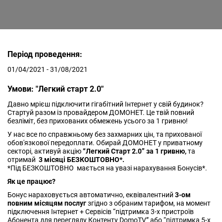
Період проведення:
01/04/2021 - 31/08/2021
Умови: "Легкий старт 2.0"
Давно мрієш підключити гігабітний Інтернет у свій будинок?
Стартуй разом із провайдером ДОМОНЕТ. Це твій повний
безліміт, без прихованих обмежень усього за 1 гривню!
У нас все по справжньому без захмарних цін, та прихованої
обов'язкової передоплати. Обирай ДОМОНЕТ у приватному
секторі, активуй акцію
“Легкий Старт 2.0” за 1 гривню,
та
отримай
3 місяці БЕЗКОШТОВНО*.
*Під БЕЗКОШТОВНО мається на увазі нарахування Бонусів*.
Як це працює?
Бонус нараховується автоматично, еквівалентний
3-ом
повним місяцям послуг
згідно з обраним тарифом, на момент
підключення Інтернет + Сервісів “підтримка 3-х пристроїв
Абонента для перегляду Контенту DomoTV” або “підтримка 5-х