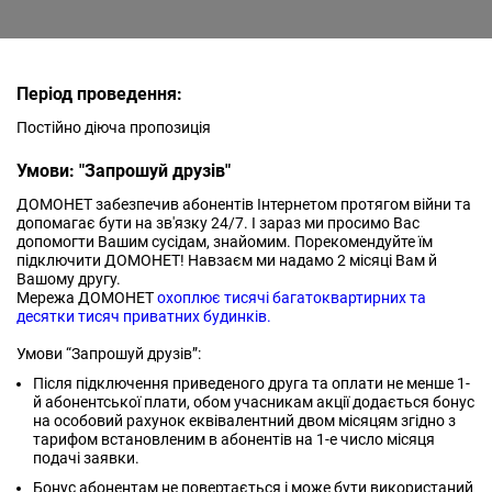
Період проведення:
Постійно діюча пропозиція
Умови: "Запрошуй друзів"
ДОМОНЕТ забезпечив абонентів Інтернетом протягом війни та
допомагає бути на зв'язку 24/7. І зараз ми просимо Вас
допомогти Вашим сусідам, знайомим. Порекомендуйте їм
підключити ДОМОНЕТ! Навзаєм ми надамо 2 місяці Вам й
Вашому другу.
Мережа ДОМОНЕТ
охоплює тисячі багатоквартирних та
десятки тисяч приватних будинків.
Умови “Запрошуй друзів”:
Після підключення приведеного друга та оплати не менше 1-
й абонентської плати, обом учасникам акції додається бонус
на особовий рахунок еквівалентний двом місяцям згідно з
тарифом встановленим в абонентів на 1-е число місяця
подачі заявки.
Бонус абонентам не повертається і може бути використаний