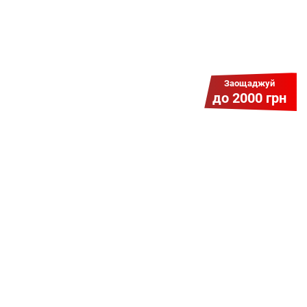
Заощаджуй
до 2000 грн
Гіга Гривня v 2.0
Мабуть, це наша наймасштабніша
акція для нових підключень!
Платіть разово за підключення, і
користуйтесь Гігабітом всього за 1
грн/міс УВЕСЬ цей рік до 01.01.2027
року!