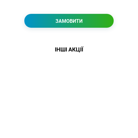
ЗАМОВИТИ
ІНШІ АКЦІЇ
Даруємо УСІМ додаткові
місяці Інтернету!
Бажаєш заощадити та отримати
знижку? Оплати домашній Інтернет
наперед. Ми подаруємо тобі
додаткові місяці.