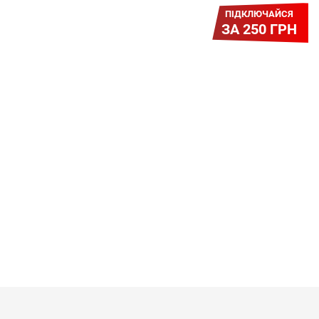
ПІДКЛЮЧАЙСЯ
ЗА 250 ГРН
Легкий Старт
Легендарне підключення за
зниженою вартістю повертається.
Без додаткових передплат.
Пропозиція обмежена - поспішай