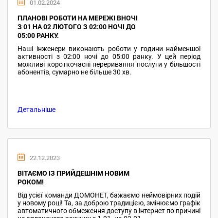
01.02.2024
ПЛАНОВІ РОБОТИ НА МЕРЕЖІ ВНОЧІ
З 01 НА 02 ЛЮТОГО З 02:00 НОЧІ ДО
05:00 РАНКУ.
Наші інженери виконають роботи у години найменшої
активності з 02:00 ночі до 05:00 ранку. У цей період
можливі короткочасні переривання послуги у більшості
абонентів, сумарно не більше 30 хв.
Детальніше
22.12.2023
ВІТАЄМО ІЗ ПРИЙДЕШНІМ НОВИМ
РОКОМ!
Від усієї команди ДОМОНЕТ, бажаємо неймовірних подій
у новому році! Та, за доброю традицією, змінюємо графік
автоматичного обмеження доступу в інтернет по причині