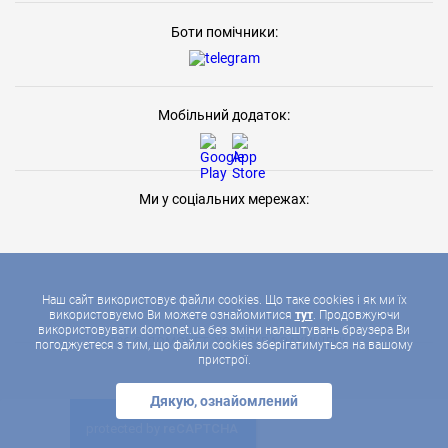
Боти помічники:
Мобільний додаток:
Ми у соціальних мережах:
Наш сайт використовує файли cookies. Що таке cookies і як ми їх
використовуємо Ви можете ознайомитися
тут
. Продовжуючи
використовувати domonet.ua без зміни налаштувань браузера Ви
2026 © ДОМОНЕТ, УСІ ПРАВА ЗАХИЩЕНІ
погоджуєтеся з тим, що файли cookies зберігатимуться на вашому
пристрої.
Дякую, ознайомлений