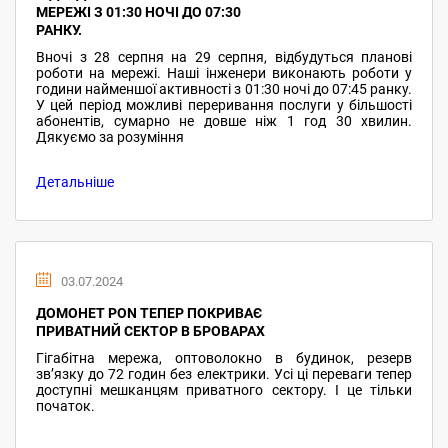
МЕРЕЖІ З 01:30 НОЧІ ДО 07:30
РАНКУ.
Вночі з 28 серпня на 29 серпня, відбудуться планові
роботи на мережі. Наші інженери виконають роботи у
години найменшої активності з 01:30 ночі до 07:45 ранку.
У цей період можливі переривання послуги у більшості
абонентів, сумарно не довше ніж 1 год 30 хвилин.
Дякуємо за розуміння
Детальніше
03.07.2024
ДОМОНЕТ PON ТЕПЕР ПОКРИВАЄ
ПРИВАТНИЙ СЕКТОР В БРОВАРАХ
Гігабітна мережа, оптоволокно в будинок, резерв
звʼязку до 72 годин без електрики. Усі ці переваги тепер
доступні мешканцям приватного сектору. І це тільки
початок.