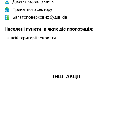
Діючих користувачів
Приватного сектору
Багатоповерхових будинків
Населені пункти, в яких діє пропозиція:
На всій території покриття
ІНШІ АКЦІЇ
Даруємо УСІМ додаткові
місяці Інтернету!
Бажаєш заощадити та отримати