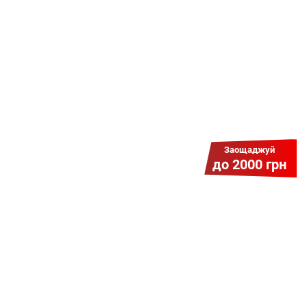
знижку? Оплати домашній Інтернет
наперед. Ми подаруємо тобі
додаткові місяці.
Заощаджуй
до 2000 грн
Гіга Гривня v 2.0
Мабуть, це наша наймасштабніша
акція для нових підключень!
Платіть разово за підключення, і
користуйтесь Гігабітом всього за 1
грн/міс УВЕСЬ цей рік до 01.01.2027
року!