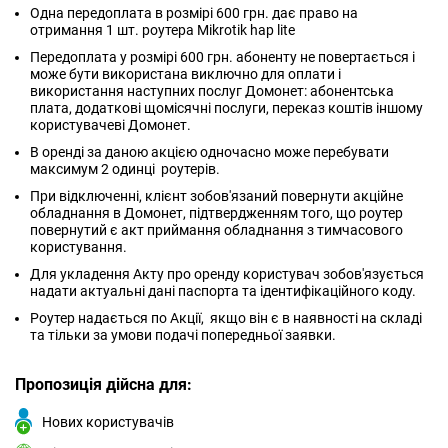
Одна передоплата в розмірі 600 грн. дає право на
отримання 1 шт. роутера Mikrotik hap lite
Передоплата у розмірі 600 грн. абоненту не повертається і
може бути використана виключно для оплати і
використання наступних послуг Домонет: абонентська
плата, додаткові щомісячні послуги, переказ коштів іншому
користувачеві Домонет.
В оренді за даною акцією одночасно може перебувати
максимум 2 одинці роутерів.
При відключенні, клієнт зобов'язаний повернути акційне
обладнання в Домонет, підтвердженням того, що роутер
повернутий є акт приймання обладнання з тимчасового
користування.
Для укладення Акту про оренду користувач зобов'язується
надати актуальні дані паспорта та ідентифікаційного коду.
Роутер надається по Акції, якщо він є в наявності на складі
та тільки за умови подачі попередньої заявки.
Пропозиція дійсна для:
Нових користувачів