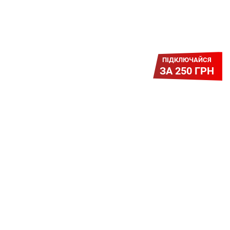
ПІДКЛЮЧАЙСЯ
ЗА 250 ГРН
Легкий Старт
Легендарне підключення за
зниженою вартістю повертається.
Без додаткових передплат.
Пропозиція обмежена - поспішай