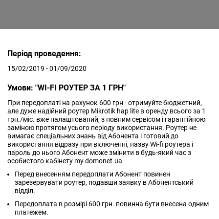
Період проведення:
15/02/2019 - 01/09/2020
Умови: "WI-FI РОУТЕР ЗА 1 ГРН"
При передоплаті на рахунок 600 грн - отримуйте бюджетний,
але дуже надійний роутер Mikrotik hap lite в оренду всього за 1
грн./міс. вже налаштований, з повним сервісом і гарантійною
заміною протягом усього періоду використання. Роутер не
вимагає спеціальних знань від Абонента і готовий до
використання відразу при включенні, назву Wi-fi роутера і
пароль до нього Абонент може змінити в будь-який час з
особистого кабінету my.domonet.ua
Перед внесенням передоплати Абонент повинен
зарезервувати роутер, подавши заявку в Абонентський
відділ.
Передоплата в розмірі 600 грн. повинна бути внесена одним
платежем.